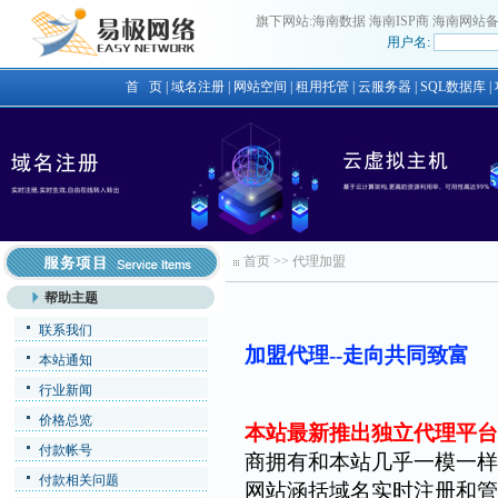
旗下网站:
海南数据
海南ISP商
海南网站
用户名:
首 页
|
域名注册
|
网站空间
|
租用托管
|
云服务器
|
SQL数据库
|
首页
>>
代理加盟
帮助主题
联系我们
加盟代理--走向共同致富
本站通知
行业新闻
价格总览
本站最新推出独立代理平台
付款帐号
商拥有和本站几乎一模一样
付款相关问题
网站涵括域名实时注册和管