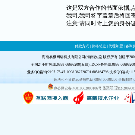
这是双方合作的书面依据,点
我司,我司签字盖章后将回
注意:请同时附上您的身份证
付款方式
|
价格总览
|
代理加盟
|
咨询
海南易极网络科技有限公司(海南数据) 版权所有 创建于20
全国24小时热线:0898-66698200(五线) IDC业务热线:0898-66698200-8
业务QQ咨询:
2195175
4510998
362720791
605164796
技术QQ咨询:
11
违法和不良信息举报电话:0898-66698200 举报邮箱:
琼公网安备:46010602000106号
备案号:琼B2-2009001