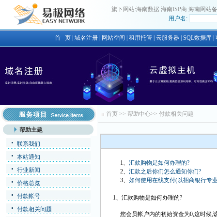
旗下网站:
海南数据
海南ISP商
海南网站
用户名:
首 页
|
域名注册
|
网站空间
|
租用托管
|
云服务器
|
SQL数据库
|
首页
>>
帮助中心
>>
付款相关问题
帮助主题
联系我们
本站通知
1、
汇款购物是如何办理的?
行业新闻
2、
汇款之后你们怎么通知你们?
3、
如何使用在线支付(以招商银行专业
价格总览
付款帐号
1、汇款购物是如何办理的?
付款相关问题
您会员帐户内的初始资金为0,这时候