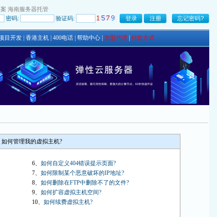
备案
海南服务器托管
密码:
验证码:
项目开发
|
香港主机
|
400电话
|
帮助中心
|
加盟代理
|
付款方式
如何管理我的虚拟主机?
6、
如何自定义404错误提示页面?
7、
如何限制某个恶意破坏的IP地址?
8、
如何删除在FTP中删除不了的文件?
9、
如何扩容虚拟主机空间?
10、
如何续费虚拟主机?