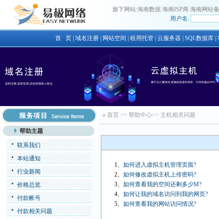
旗下网站:
海南数据
海南ISP商
海南网站
用户名:
首 页
|
域名注册
|
网站空间
|
租用托管
|
云服务器
|
SQL数据库
|
首页
>>
帮助中心
>>
主机相关问题
帮助主题
联系我们
本站通知
1、
如何进入虚拟主机管理页面?
行业新闻
2、
如何修改虚拟主机上传密码?
3、
如何查看我的空间还剩多少M?
价格总览
4、
如何让我的域名访问到我的网页?
付款帐号
5、
如何查看我的网站访问情况?
付款相关问题