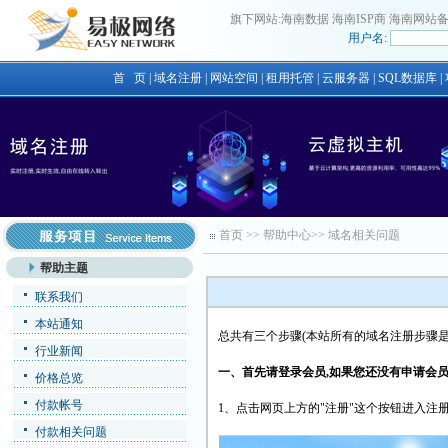
旗下网站:
海南数据
海南ISP商
海南网站
用户名:
首 页
|
域名注册
|
网站空间
|
租用托管
|
云服务器
|
SQL数据库
|
首页
>>
帮助中心
>>
域名相关问题
帮助主题
联系我们
本站通知
总共有三个步骤(本站所有的域名注册步骤是
行业新闻
一、首先请登录会员,如果您还没有申请会员
价格总览
付款帐号
1、点击网页上方的"注册"这个按钮进入注
付款相关问题