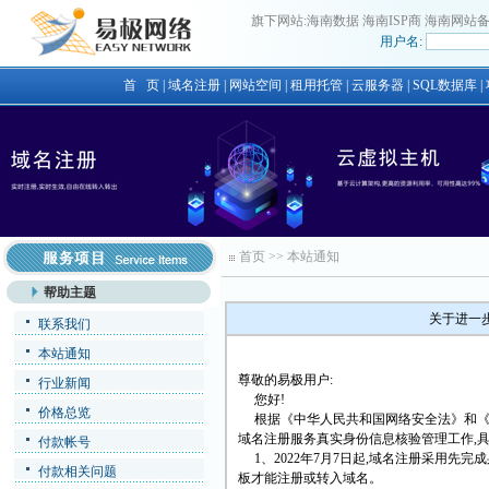
旗下网站:
海南数据
海南ISP商
海南网站
用户名:
首 页
|
域名注册
|
网站空间
|
租用托管
|
云服务器
|
SQL数据库
|
首页
>>
本站通知
帮助主题
关于进一
联系我们
本站通知
尊敬的易极用户:
行业新闻
您好!
价格总览
根据《中华人民共和国网络安全法》和《
域名注册服务真实身份信息核验管理工作,具
付款帐号
1、2022年7月7日起,域名注册采用先
付款相关问题
板才能注册或转入域名。