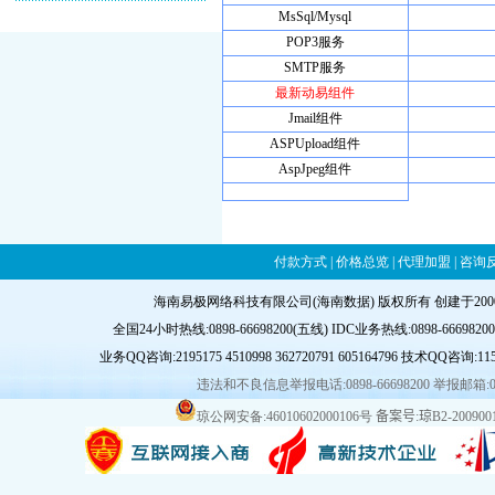
MsSql/Mysql
POP3服务
SMTP服务
最新动易组件
Jmail组件
ASPUpload组件
AspJpeg组件
付款方式
|
价格总览
|
代理加盟
|
咨询
海南易极网络科技有限公司(海南数据) 版权所有 创建于20
全国24小时热线:0898-66698200(五线) IDC业务热线:0898-66698200-8
业务QQ咨询:
2195175
4510998
362720791
605164796
技术QQ咨询:
11
违法和不良信息举报电话:0898-66698200 举报邮箱:
琼公网安备:46010602000106号
备案号:琼B2-2009001