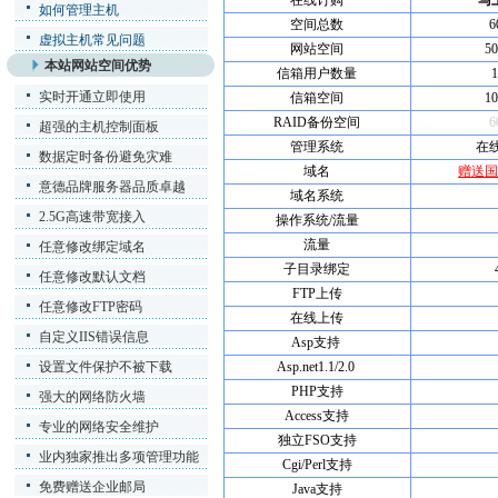
在线订购
马
如何管理主机
空间总数
6
虚拟主机常见问题
网站空间
5
本站网站空间优势
信箱用户数量
实时开通立即使用
信箱空间
1
RAID备份空间
6
超强的主机控制面板
管理系统
在
数据定时备份避免灾难
域名
赠送国
意德品牌服务器品质卓越
域名系统
2.5G高速带宽接入
操作系统/流量
流量
任意修改绑定域名
子目录绑定
任意修改默认文档
FTP上传
任意修改FTP密码
在线上传
自定义IIS错误信息
Asp支持
设置文件保护不被下载
Asp.net1.1/2.0
PHP支持
强大的网络防火墙
Access支持
专业的网络安全维护
独立FSO支持
业内独家推出多项管理功能
Cgi/Perl支持
免费赠送企业邮局
Java支持