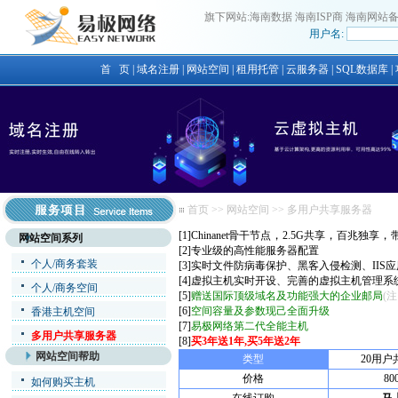
旗下网站:
海南数据
海南ISP商
海南网站
用户名:
首 页
|
域名注册
|
网站空间
|
租用托管
|
云服务器
|
SQL数据库
|
首页
>>
网站空间
>>
多用户共享服务器
，
，
，
[1]Chinanet骨干节点
2.5G共享
百兆独享
网站空间系列
[2]专业级的高性能服务器配置
个人/商务套装
[3]实时文件防病毒保护、黑客入侵检测、IIS
[4]虚拟主机实时开设、完善的虚拟主机管理系
个人/商务空间
[5]
赠送国际顶级域名及功能强大的企业邮局
(
[6]
空间容量及参数现己全面升级
香港主机空间
[7]
易极网络第二代全能主机
多用户共享服务器
[8]
买3年送1年,买5年送2年
网站空间帮助
类型
20用
价格
80
如何购买主机